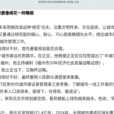
说要像绣花一样精细
多采用微改造这种‘绣花’功夫，注重文明传承、文化延续，让城
又要通过绣花般的细心、耐心、巧心提高精细化水平，绣出城市
喻城市管理工作。
绣得好不好，首先要看规划是否合理。
城市建设的思路中。在正定，他根据正定区位优势提出了“半城
》；在福州，他主持编制《福州市20年经济社会发展战略设想》。
，既立足当下，又胸怀远略。
绣得好不好，最终要用人民群众满意度来衡量。
市闵行区新时代城市建设者管理者之家考察，了解城市一线工作者的
保外来人口进得来、留得下、住得安、能成业”。
工作，来到北京市规划展览馆，看到展板上绿色越来越多，他说，“
户，居住证发放超过1.4亿张；2024年，全国城市建成区绿化覆盖