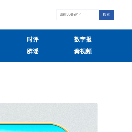
搜索
时评
数字报
辟谣
秦视频