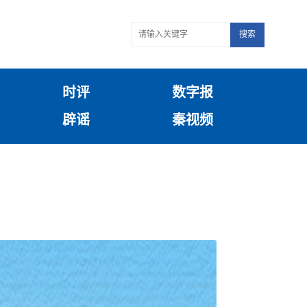
搜索
时评
数字报
辟谣
秦视频