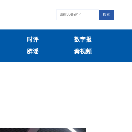
搜索
时评
数字报
辟谣
秦视频