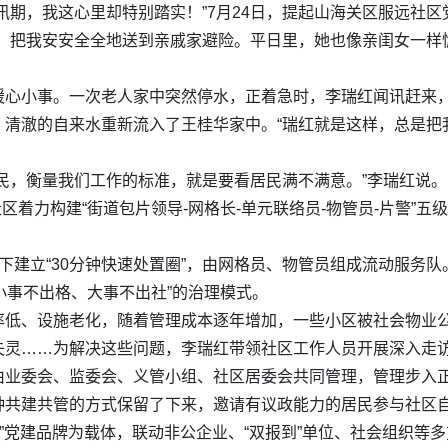
汛期，我这心里却特别踏实！”7月24日，提起山海关区服远社区
来，把我安安全全地送到亲戚家避险。平日里，她也像亲闺女一样
暖心小事。一次老人家中突然停水，正着急时，李瑞红闻讯赶来
清澈的自来水重新流入了王桂华家中。“瑞红就是这样，总是把
民，衡量我们工作的标准，就是要看居民满不满意。”李瑞红说。
社区着力构建“街道包片领导-网格长-单元联络员-物管员-片警”
下建立“30分钟快速处置圈”，由网格员、物管员组成流动服务队
、小事不出格、大事不出社”的治理模式。
低、设施老化，随着管理成本逐年增加，一些小区被社会物业公
失灵……为解决这些问题，李瑞红带领社区工作人员开展深入走
由业委会、监委会、义管小组、社区居委会共同管理，管理步入正
种共建共管的方式保留了下来，邀请有议政能力的居民参与社区自
治”党建品牌为载体，联动非公企业、“双报到”单位、社会组织等