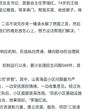
党总支书记、居委会主任李瑞红，74岁的王桂
惦记着我，常来串门，帮我买菜、收拾屋子，啥
，二话不说先拎来一桶清水解了燃眉之急，然后
我们的难处放在心上，想方设法帮我们解决。”
五级响应机制，形成纵向贯通、横向联动的治理网
。机制运行以来，累计处理民生问题568件，其
司“弃管”。其中，山青海蓝小区问题最为严
访，一边安抚居民情绪，一边收集意见。经过充
轨后，小区面貌逐渐改观。“目前小区基础设施
治，效果很好。”李瑞红说。
多方资源和力量，建立资源、服务、项目“三张清