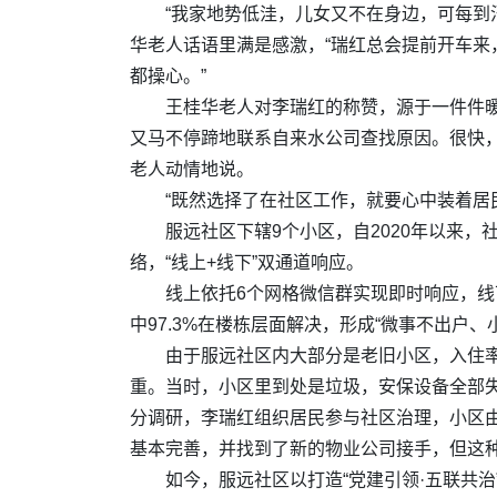
“我家地势低洼，儿女又不在身边，可每到
华老人话语里满是感激，“瑞红总会提前开车
都操心。”
王桂华老人对李瑞红的称赞，源于一件件
又马不停蹄地联系自来水公司查找原因。很快，
老人动情地说。
“既然选择了在社区工作，就要心中装着居
服远社区下辖9个小区，自2020年以来，
络，“线上+线下”双通道响应。
线上依托6个网格微信群实现即时响应，线
中97.3%在楼栋层面解决，形成“微事不出户
由于服远社区内大部分是老旧小区，入住率
重。当时，小区里到处是垃圾，安保设备全部
分调研，李瑞红组织居民参与社区治理，小区
基本完善，并找到了新的物业公司接手，但这
如今，服远社区以打造“党建引领·五联共