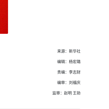
来源：新华社
编辑：杨宏璐
责编：李志财
编审：刘福庆
监审：赵明 王勍