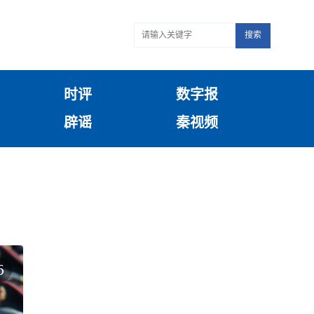
搜索
时评
数字报
辟谣
秦视频