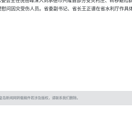
大常委会主任倪岳峰深入到承德市兴隆县部分受灾村庄、转移避险
望慰问因灾受伤人员。省委副书记、省长王正谱在省水利厅作具
皇岛新闻网转载稿件若涉及版权，请联系我们删除。