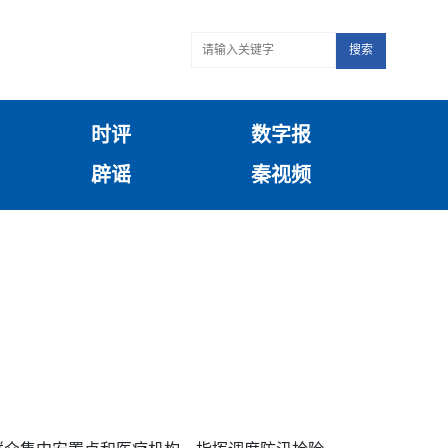
搜索
时评
数字报
辟谣
秦视频