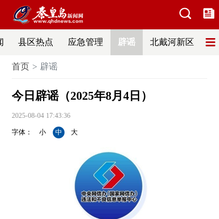
闻
县区热点
应急管理
辟谣
北戴河新区
首页
辟谣
今日辟谣（2025年8月4日）
2025-08-04 17:43:36
字体：
小
中
大