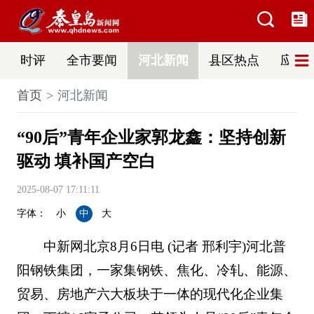
时评
全市要闻
河北新闻
县区热点
应急
首页
河北新闻
“90后”青年企业家郭龙鑫：坚持创新
驱动 填补国产空白
2025-08-07 17:11:11
字体：
小
中
大
中新网北京8月6日电 (记者 邢利宇)河北普
阳钢铁集团，一家集钢铁、焦化、冷轧、能源、
贸易、房地产六大板块于一体的现代化企业集