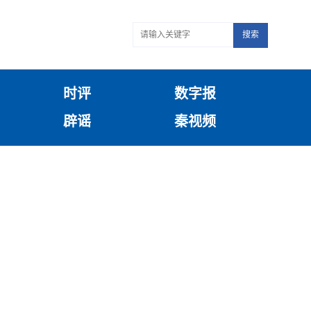
搜索
时评
数字报
辟谣
秦视频