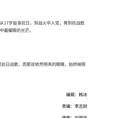
从17岁投身抗日，到战火中入党，再到抗战胜
命中最耀眼的光芒。
过抗日战歌，而那双依然明亮的眼睛，始终映照
编辑：韩冰
责编：李志财
编审：刘福庆