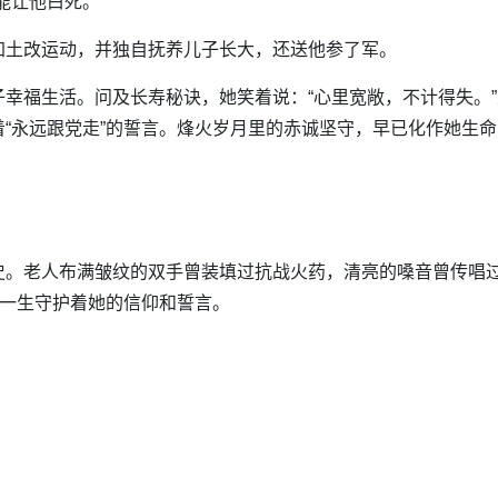
能让他白死。”
加土改运动，并独自抚养儿子长大，还送他参了军。
幸福生活。问及长寿秘诀，她笑着说：“心里宽敞，不计得失。”
“永远跟党走”的誓言。烽火岁月里的赤诚坚守，早已化作她生
史。老人布满皱纹的双手曾装填过抗战火药，清亮的嗓音曾传唱
用一生守护着她的信仰和誓言。