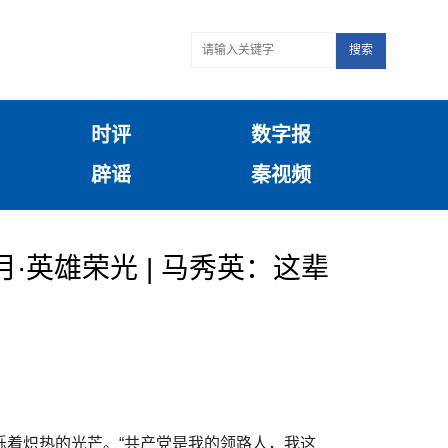
搜索
时评
数字报
辟谣
秦视频
·英雄荣光 | 马秀英：这辈
烁着炽热的光芒。“共产党是我的领路人，我这