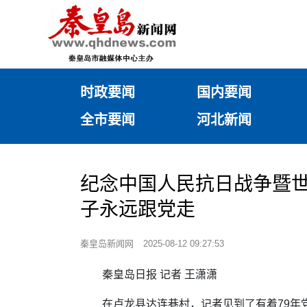
时政要闻
国内要闻
全市要闻
河北新闻
纪念中国人民抗日战争暨世界
子永远跟党走
秦皇岛新闻网
2025-08-12 09:27:53
秦皇岛日报 记者 王潇潇
在卢龙县达连巷村，记者见到了有着79年