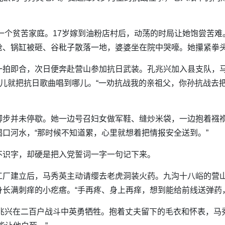
村一个贫苦家庭。17岁嫁到油粉店村后，动荡的时局让她饱尝苦
、锅缸被砸、谷秕子散落一地，婆婆坐在院中哭嚎。她攥紧拳头
一拍即合，次日便奔赴营山参加抗日武装。孔兆兴加入县支队，
哪儿就把抗日歌曲唱到哪儿。“一劝抗战我的亲祖父，你孙抗战去
脚步并未停歇。她一边号召妇女做军鞋、缝炒米袋，一边抱着襁
口河水，“那时候不知道累，心里就想着把情报安全送到。”
不识字，却硬是把入党誓词一字一句记下来。
工厂建立后，马秀英主动请缨去老虎洞装火药。九沟十八峪的营
长满刺痒的小疙瘩。“手再疼、身上再痒，想到能给前线送弹药
孔兆兴在二百户战斗中英勇牺牲。抱着丈夫留下的毛衣和怀表，