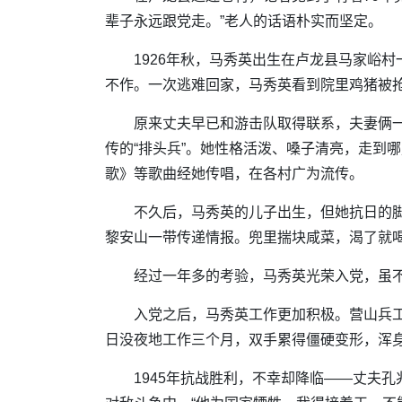
辈子永远跟党走。”老人的话语朴实而坚定。
1926年秋，马秀英出生在卢龙县马家峪
不作。一次逃难回家，马秀英看到院里鸡猪被抢
原来丈夫早已和游击队取得联系，夫妻俩
传的“排头兵”。她性格活泼、嗓子清亮，走到
歌》等歌曲经她传唱，在各村广为流传。
不久后，马秀英的儿子出生，但她抗日的
黎安山一带传递情报。兜里揣块咸菜，渴了就喝
经过一年多的考验，马秀英光荣入党，虽
入党之后，马秀英工作更加积极。营山兵
日没夜地工作三个月，双手累得僵硬变形，浑身
1945年抗战胜利，不幸却降临——丈夫