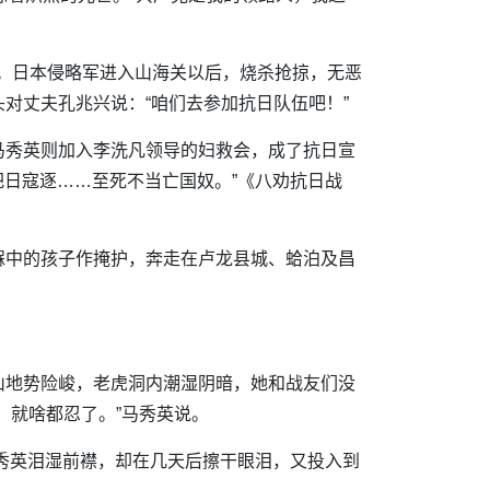
难。日本侵略军进入山海关以后，烧杀抢掠，无恶
对丈夫孔兆兴说：“咱们去参加抗日队伍吧！”
马秀英则加入李洗凡领导的妇救会，成了抗日宣
把日寇逐……至死不当亡国奴。”《八劝抗日战
褓中的孩子作掩护，奔走在卢龙县城、蛤泊及昌
山地势险峻，老虎洞内潮湿阴暗，她和战友们没
，就啥都忍了。”马秀英说。
马秀英泪湿前襟，却在几天后擦干眼泪，又投入到