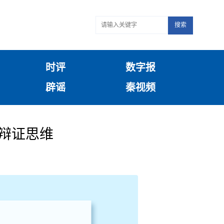
搜索
时评
数字报
辟谣
秦视频
辩证思维