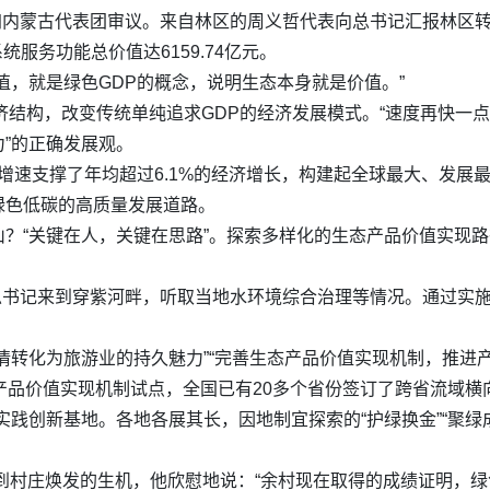
参加内蒙古代表团审议。来自林区的周义哲代表向总书记汇报林区转
统服务功能总价值达6159.74亿元。
值，就是绿色GDP的概念，说明生态本身就是价值。”
济结构，改变传统单纯追求GDP的经济发展模式。“速度再快一点
”的正确发展观。
消费增速支撑了年均超过6.1%的经济增长，构建起全球最大、发
绿色低碳的高质量发展道路。
？“关键在人，关键在思路”。探索多样化的生态产品价值实现
平总书记来到穿紫河畔，听取当地水环境综合治理等情况。通过实施
情转化为旅游业的持久魅力”“完善生态产品价值实现机制，推进
产品价值实现机制试点，全国已有20多个省份签订了跨省流域横
”实践创新基地。各地各展其长，因地制宜探索的“护绿换金”“聚绿
看到村庄焕发的生机，他欣慰地说：“余村现在取得的成绩证明，