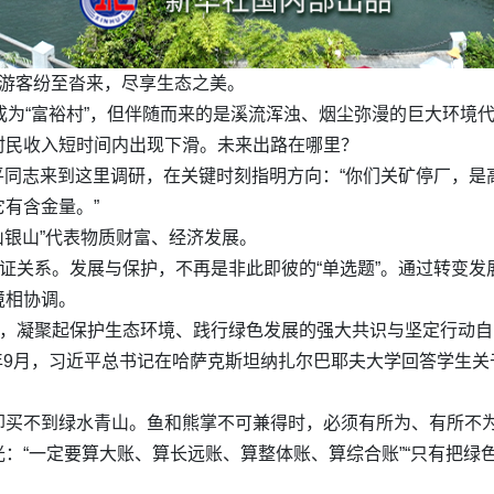
，游客纷至沓来，尽享生态之美。
成为“富裕村”，但伴随而来的是溪流浑浊、烟尘弥漫的巨大环境
村民收入短时间内出现下滑。未来出路在哪里？
近平同志来到这里调研，在关键时刻指明方向：“你们关矿停厂，是
有含金量。”
山银山”代表物质财富、经济发展。
辩证关系。发展与保护，不再是非此即彼的“单选题”。通过转变
境相协调。
心，凝聚起保护生态环境、践行绿色发展的强大共识与坚定行动
13年9月，习近平总书记在哈萨克斯坦纳扎尔巴耶夫大学回答学生
却买不到绿水青山。鱼和熊掌不可兼得时，必须有所为、有所不
：“一定要算大账、算长远账、算整体账、算综合账”“只有把绿