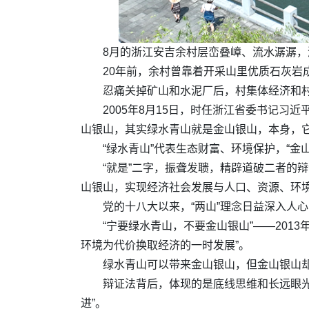
8月的浙江安吉余村层峦叠嶂、流水潺潺
20年前，余村曾靠着开采山里优质石灰岩
忍痛关掉矿山和水泥厂后，村集体经济和
2005年8月15日，时任浙江省委书记习
山银山，其实绿水青山就是金山银山，本身，它
“绿水青山”代表生态财富、环境保护，“金
“就是”二字，振聋发聩，精辟道破二者的
山银山，实现经济社会发展与人口、资源、环
党的十八大以来，“两山”理念日益深入人
“宁要绿水青山，不要金山银山”——20
环境为代价换取经济的一时发展”。
绿水青山可以带来金山银山，但金山银山
辩证法背后，体现的是底线思维和长远眼光
进”。