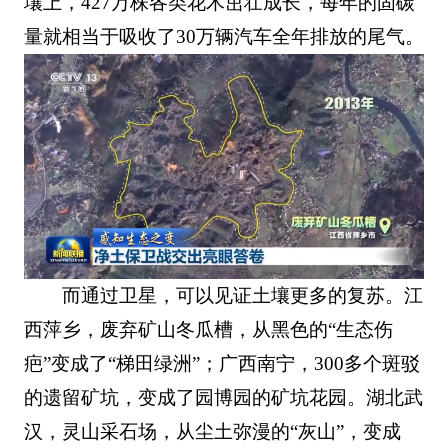
壤上，427万株各类花木茁壮成长，每年的固碳
量就相当于吸收了30万辆汽车全年排放的尾气。
而通过卫星，可以见证土壤更多的复苏。江
西萍乡，废弃矿山冬瓜槽，从黑色的“生态伤
疤”变成了“梯田绿洲”；广西南宁，300多个斑驳
的遗留矿坑，变成了园博园的矿坑花园。湖北武
汉，灵山采石场，从尘土弥漫的“灰山”，变成