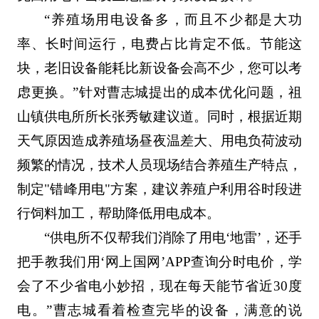
“养殖场用电设备多，而且不少都是大功
率、长时间运行，电费占比肯定不低。节能这
块，老旧设备能耗比新设备会高不少，您可以考
虑更换。”针对曹志城提出的成本优化问题，祖
山镇供电所所长张秀敏建议道。同时，根据近期
天气原因造成养殖场昼夜温差大、用电负荷波动
频繁的情况，技术人员现场结合养殖生产特点，
制定"错峰用电"方案，建议养殖户利用谷时段进
行饲料加工，帮助降低用电成本。
“供电所不仅帮我们消除了用电‘地雷’，还手
把手教我们用‘网上国网’APP查询分时电价，学
会了不少省电小妙招，现在每天能节省近30度
电。”曹志城看着检查完毕的设备，满意的说