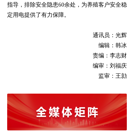
指导，排除安全隐患60余处，为养殖客户安全稳
定用电提供了有力保障。
通讯员：光辉
编辑：韩冰
责编：李志财
编审：刘福庆
监审：王勍