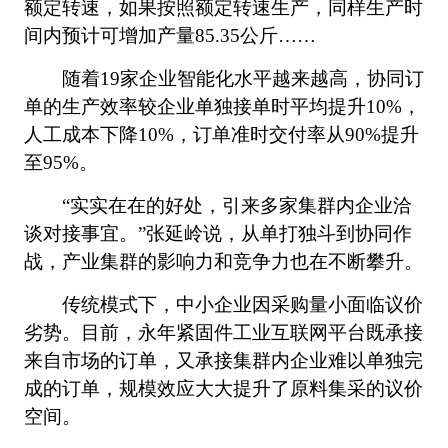
额定转速，如果按照额定转速生产，同样生产时
间内预计可增加产量85.35公斤……
随着19家企业智能化水平越来越高，协同订
单的生产效率较企业单独接单时平均提升10%，
人工成本下降10%，订单准时交付率从90%提升
至95%。
“实实在在的好处，引来多家集群内企业洽
谈对接事宜。”张延岭说，从单打独斗到协同作
战，产业集群的影响力和竞争力也在不断攀升。
传统模式下，中小企业因采购量小面临议价
劣势。目前，永年紧固件工业互联网平台既承接
来自市场的订单，又承接集群内企业难以单独完
成的订单，规模效应大大提升了原料集采的议价
空间。