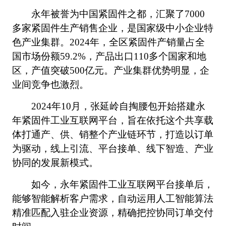
永年被誉为中国紧固件之都，汇聚了7000
多家紧固件生产销售企业，是国家级中小企业特
色产业集群。2024年，全区紧固件产销量占全
国市场份额59.2%，产品出口110多个国家和地
区，产值突破500亿元。产业集群优势明显，企
业间竞争也激烈。
2024年10月，张延岭自掏腰包开始搭建永
年紧固件工业互联网平台，旨在依托这个共享载
体打通产、供、销整个产业链环节，打造以订单
为驱动，线上引流、平台接单、线下智造、产业
协同的发展新模式。
如今，永年紧固件工业互联网平台接单后，
能够智能解析客户需求，自动运用人工智能算法
精准匹配入驻企业资源，精确把控协同订单交付