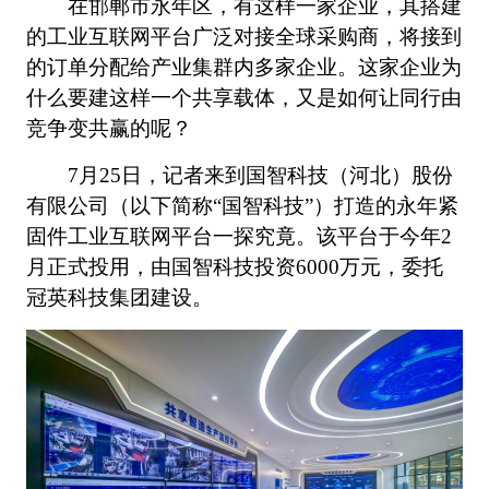
在邯郸市永年区，有这样一家企业，其搭建
的工业互联网平台广泛对接全球采购
商，将接到
的订单分配给产业集群内多家企业。这家企业为
什么要建这样一个共享载体，又是如何让同行由
竞争变共赢的呢？
7月25日，记者来到国智科技（河北）股份
有限公司（以下简称“国智科技”）打造的永年紧
固件工业互联网平台一探究竟。该平台于今年2
月正式投用，由国智科技投资6000万元，委托
冠英科技集团建设。