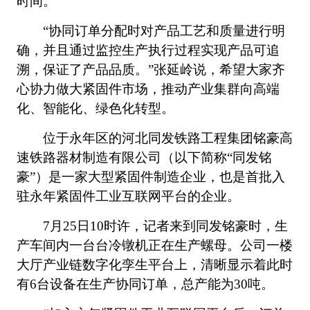
时间。
“协同订单分配时对产品工艺和质量进行明
确，并且通过监控生产执行过程实现产品可追
溯，保证了产品品质。”张延岭说，希望大家齐
心协力做大紧固件市场，推动产业集群向高端
化、智能化、绿色化转型。
位于永年区的河北同发铁路工程集团铭豪高
速铁路器材制造有限公司（以下简称“同发铭
豪”）是一家大型紧固件制造企业，也是首批入
驻永年紧固件工业互联网平台的企业。
7月25日10时许，记者来到同发铭豪时，生
产车间内一台台冷镦机正在生产螺母。公司一楼
大厅产业链数字化孪生平台上，清晰显示着此时
有6台设备在生产协同订单，总产能为30吨。