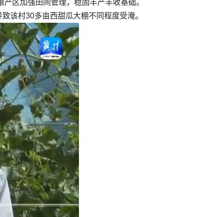
粮产区加强田间管理，稳固丰产丰收基础。
致该村30多亩西甜瓜大棚不同程度受淹。