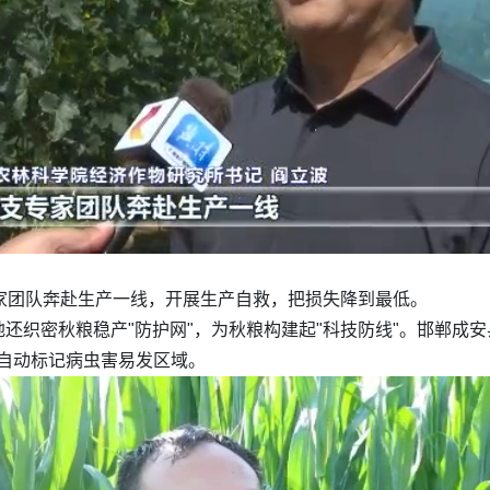
：
家团队奔赴生产一线，开展生产自救，把损失降到最低。
还织密秋粮稳产"防护网"，为秋粮构建起"科技防线"。邯郸成
统自动标记病虫害易发区域。