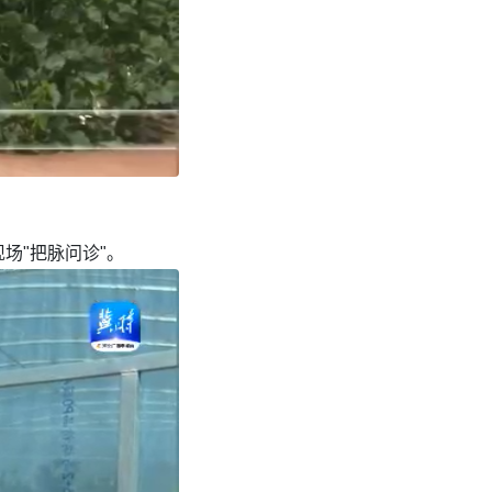
场"把脉问诊"。