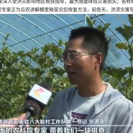
专家深入受洪灾影响地区帮扶指导，最大限度降低灾害损失；各秋
菜专家正为瓜农讲解棚室秧苗灾后恢复方法，前些天，洪涝灾害导