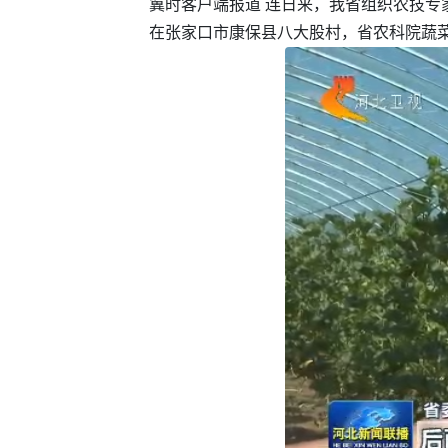
冀时客户端报道 连日来，我省组织农技
在张家口市康保县八大股村，省农科院蔬