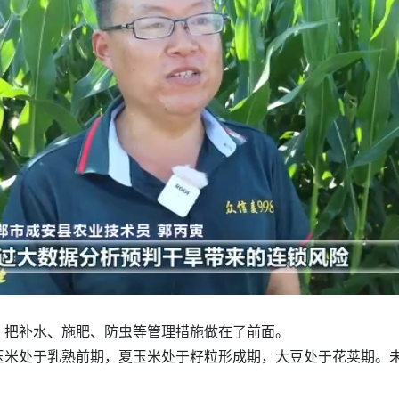
，把补水、施肥、防虫等管理措施做在了前面。
玉米处于乳熟前期，夏玉米处于籽粒形成期，大豆处于花荚期。