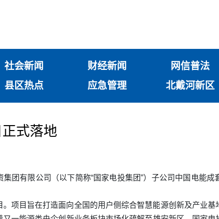
社会新闻
财经新闻
网信普法
县区热点
应急管理
北戴河新区
目正式落地
投资集团有限公司（以下简称“国家电投集团”）子公司中国电能
目。项目旨在打造面向全国的用户侧综合智慧能源创新及产业基
着又一能源类央企创新业务板块市场化疏解至雄安新区。国家电