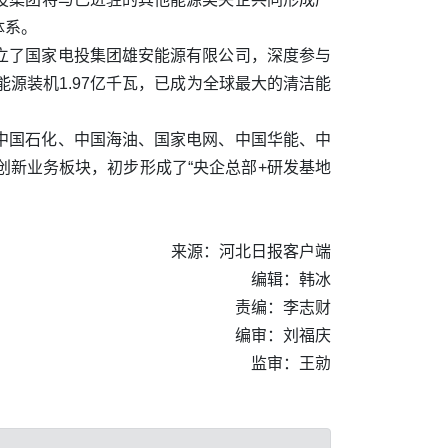
体系。
立了国家电投集团雄安能源有限公司，深度参与
能源装机1.97亿千瓦，已成为全球最大的清洁能
中国石化、中国海油、国家电网、中国华能、中
新业务板块，初步形成了“央企总部+研发基地
来源：河北日报客户端
编辑：韩冰
责编：李志财
编审：刘福庆
监审：王勍