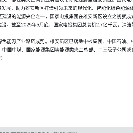
量发展，助力雄安新区打造引领未来的现代化、智能化绿色能源
区建设的能源央企之一，国家电投集团在雄安新区设立之初就成
。截至2025年5月底，国家电投集团总装机2.7亿千瓦，清洁
绿色能源产业聚链成势。雄安新区已落地中核集团、中国石油、
、中国中煤、国家能源集团等能源类央企总部、二三级子公司或创
钰
）