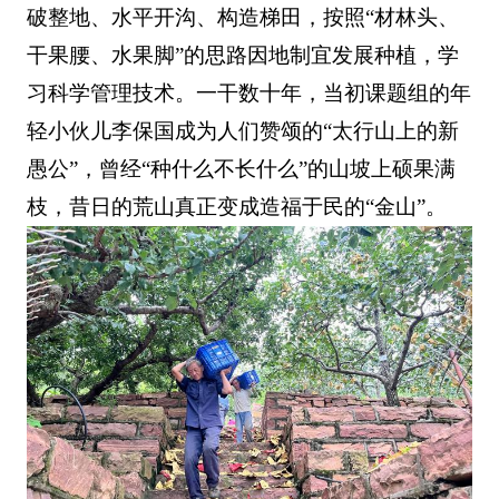
破整地、水平开沟、构造梯田，按照“材林头、
干果腰、水果脚”的思路因地制宜发展种植，学
习科学管理技术。一干数十年，当初课题组的年
轻小伙儿李保国成为人们赞颂的“太行山上的新
愚公”，曾经“种什么不长什么”的山坡上硕果满
枝，昔日的荒山真正变成造福于民的“金山”。