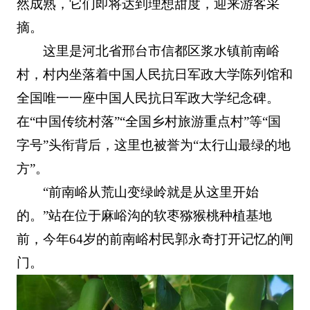
然成熟，它们即将达到理想甜度，迎来游客采
摘。
这里是河北省邢台市信都区浆水镇前南峪
村，村内坐落着中国人民抗日军政大学陈列馆和
全国唯一一座中国人民抗日军政大学纪念碑。
在“中国传统村落”“全国乡村旅游重点村”等“国
字号”头衔背后，这里也被誉为“太行山最绿的地
方”。
“前南峪从荒山变绿岭就是从这里开始
的。”站在位于麻峪沟的软枣猕猴桃种植基地
前，今年64岁的前南峪村民郭永奇打开记忆的闸
门。