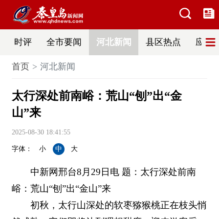
时评
全市要闻
河北新闻
县区热点
应急
首页
河北新闻
太行深处前南峪：荒山“刨”出“金
山”来
2025-08-30 18:41:55
字体：
小
中
大
中新网邢台8月29日电 题：太行深处前南
峪：荒山“刨”出“金山”来
初秋，太行山深处的软枣猕猴桃正在枝头悄