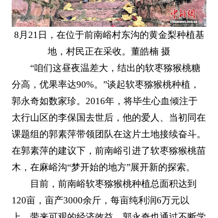
8月21日，在位于前南峪村东沟的黄金梨种植基
地，村民正在采收。董皓楠 摄
“咱们这昼夜温差大，结出的软枣猕猴桃糖
分高，优果率达90%。”谈起软枣猕猴桃种植，
郭永奇如数家珍。2016年，将毕生心血倾注于
太行山区的李保国去世后，他的爱人、当初同在
课题组的郭素萍带领团队在这片土地接续奋斗。
在郭素萍的建议下，前南峪引进了软枣猕猴桃苗
木，在麻峪沟“梦开始的地方”展开新的探索。
目前，前南峪软枣猕猴桃种植总面积达到
120亩，亩产3000余斤，每亩纯利润6万元以
上，带来可观的经济效益。郭永奇也通过不断学