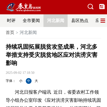
时评
全市要闻
河北新闻
县区热点
应急
首页
河北新闻
持续巩固拓展脱贫攻坚成果，河北多
举措支持受灾脱贫地区应对洪涝灾害
影响
2025-09-02 17:18:50
字体：
小
中
大
河北日报客户端讯 近日，省委农村工作领
导小组办公室印发《应对洪涝灾害影响持续巩固