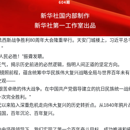
法西斯战争胜利80周年大会隆重举行。天安门城楼上，习近平总
”
人民必胜！”振聋发聩。
正气，揭示历史前进的必然逻辑，指明人间正道的坚定方向。
、镜照前程，蕴含统筹中华民族伟大复兴战略全局与世界百年未
史观——
是艰苦卓绝的伟大战争。在中国共产党倡导建立的抗日民族统一战
次完全胜利。”
来陷入深重危机走向伟大复兴的历史转折点。从1840年鸦片战争
强国，百年沉沦、百年复兴。
中央坚强领导下，我们实现了第一个百年奋斗目标，成功推进和