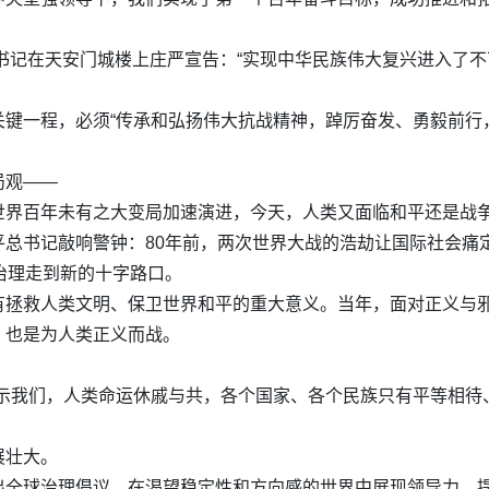
总书记在天安门城楼上庄严宣告：“实现中华民族伟大复兴进入了不
关键一程，必须“传承和弘扬伟大抗战精神，踔厉奋发、勇毅前行
局观——
世界百年未有之大变局加速演进，今天，人类又面临和平还是战
平总书记敲响警钟：80年前，两次世界大战的浩劫让国际社会痛
治理走到新的十字路口。
有拯救人类文明、保卫世界和平的重大意义。当年，面对正义与
，也是为人类正义而战。
警示我们，人类命运休戚与共，各个国家、各个民族只有平等相待
展壮大。
出全球治理倡议，在渴望稳定性和方向感的世界中展现领导力、