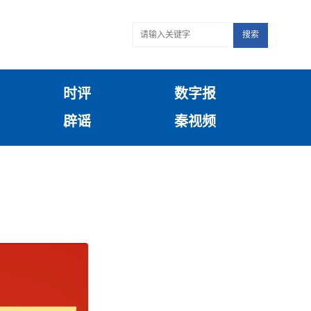
搜索
时评
数字报
辟谣
秦视频