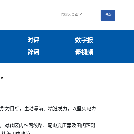
搜索
时评
数字报
辟谣
秦视频
”
忧”为目标，主动靠前、精准发力，以坚实电力
”，对辖区内农网线路、配电变压器及田间灌溉
头杜绝用电故障。