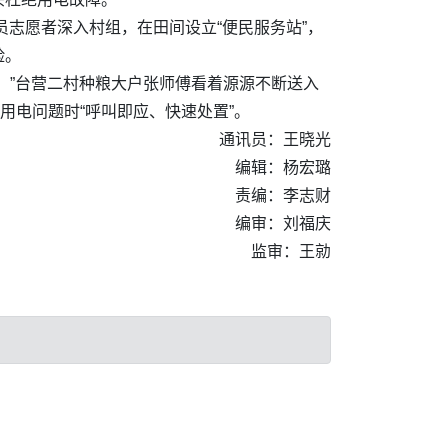
员志愿者深入村组，在田间设立“便民服务站”，
险。
！”台营二村种粮大户张师傅看着源源不断送入
用电问题时“呼叫即应、快速处置”。
通讯员：王晓光
编辑：杨宏璐
责编：李志财
编审：刘福庆
监审：王勍