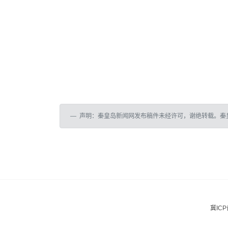
声明：秦皇岛新闻网发布稿件未经许可，谢绝转载。秦
冀ICP