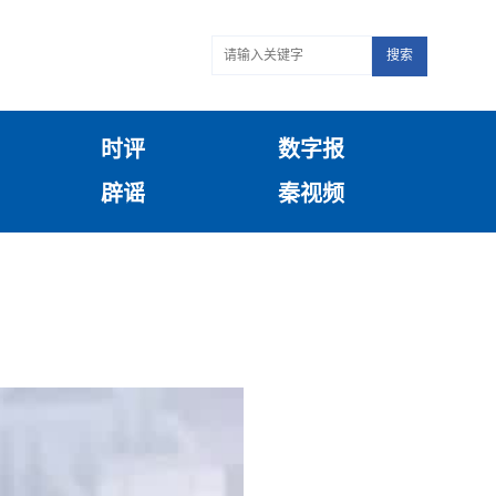
搜索
时评
数字报
辟谣
秦视频