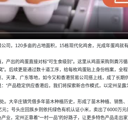
司，120多亩的占地面积，15栋现代化鸡舍，光成年蛋鸡就有5
，产出的鸡蛋直接对标“可生食级别”。这里从鸡苗采购到粪污
窝”。后续更是通过数十道工序，给每枚鸡蛋贴上身份档案，全
京、天津、广东等地，如今又和香港贸易公司搭上线，成了长期
：“产品稳定供应香港后，我们将探索新合作模式，以定州呈露为
一处。大辛庄镇凭借多年苗木种植历史，形成了苗木种植、销售
亿元；号头庄回族乡则依托绿色有机认证小米，卖出了6000万元
产业，定州正靠着“一村一品”的好路子，让更多特色产品走出家