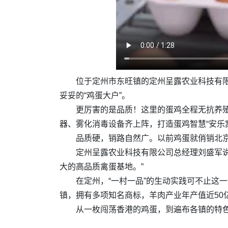
位于定州市东旺镇的定州呈露农业科技有限公
妥妥的“鸡蛋大户”。
更厉害的是品质！这里的蛋鸡全程无抗养殖
器、雾化消毒设备齐上阵，打造蛋鸡智慧“安乐
品质硬，销路自然广。以前鸡蛋就俏销北
定州呈露农业科技有限公司总经理刘盛军说
大的高品质禽蛋基地。”
在定州，“一村一品”的生动实践可不止这
镇，拥有多项知名商标，羊肉产业年产值近50
从一枚闯荡香港的鸡蛋，到遍布各镇的特色