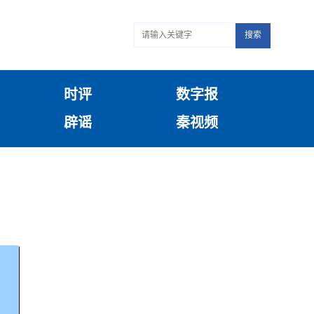
搜索
时评
数字报
辟谣
秦视频