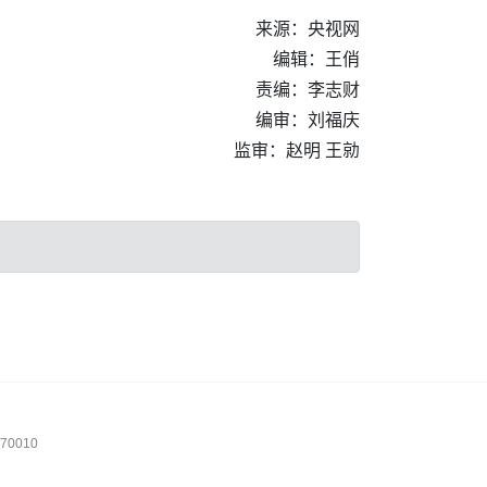
来源：央视网
编辑：王俏
责编：李志财
编审：刘福庆
监审：赵明 王勍
0010