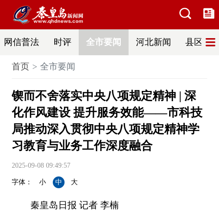
网信普法
时评
全市要闻
河北新闻
县区热
首页
全市要闻
锲而不舍落实中央八项规定精神 | 深
化作风建设 提升服务效能——市科技
局推动深入贯彻中央八项规定精神学
习教育与业务工作深度融合
2025-09-08 09:49:57
字体：
小
中
大
秦皇岛日报 记者 李楠