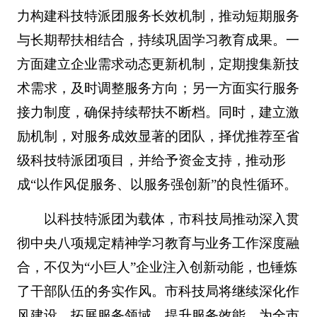
力构建科技特派团服务长效机制，推动短期服务
与长期帮扶相结合，持续巩固学习教育成果。一
方面建立企业需求动态更新机制，定期搜集新技
术需求，及时调整服务方向；另一方面实行服务
接力制度，确保持续帮扶不断档。同时，建立激
励机制，对服务成效显著的团队，择优推荐至省
级科技特派团项目，并给予资金支持，推动形
成“以作风促服务、以服务强创新”的良性循环。
以科技特派团为载体，市科技局推动深入贯
彻中央八项规定精神学习教育与业务工作深度融
合，不仅为“小巨人”企业注入创新动能，也锤炼
了干部队伍的务实作风。市科技局将继续深化作
风建设，拓展服务领域，提升服务效能，为全市