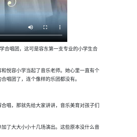
小学合唱团，这可是容东第一支专业的小学生合
容和悦容小学当起了音乐老师。她心里一直有个
的合唱团了，连个像样的乐团都没有。
解合唱，那就先给大家讲讲，音乐美育对孩子们
参加了大大小小十几场演出。这些原本没什么音