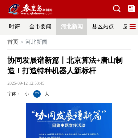
时评
全市要闻
河北新闻
县区热点
应急
首页
河北新闻
协同发展谱新篇丨北京算法+唐山制
造！打造特种机器人新标杆
2025-09-12 12:53:45
字体：
小
中
大