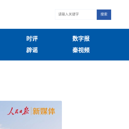
搜索
时评
数字报
辟谣
秦视频