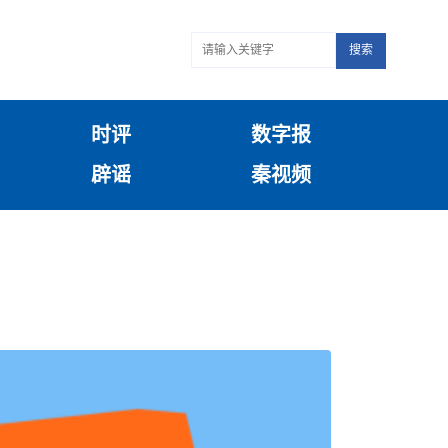
搜索
时评
数字报
辟谣
秦视频