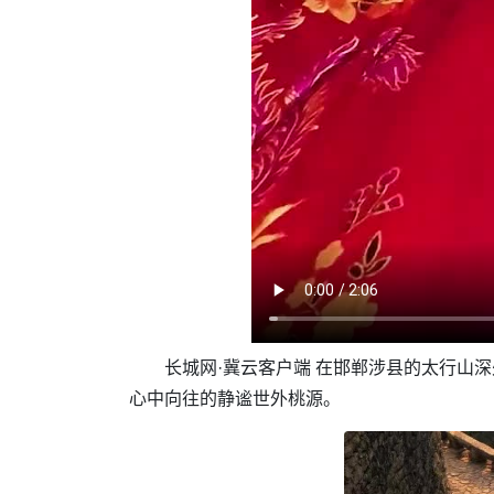
长城网·冀云客户端
在邯郸涉县的太行山深
心中向往的静谧世外桃源。