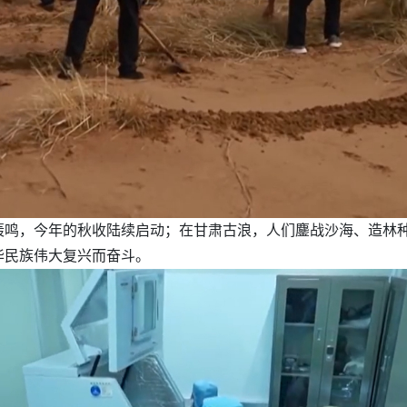
轰鸣，今年的秋收陆续启动；在甘肃古浪，人们鏖战沙海、造林
华民族伟大复兴而奋斗。