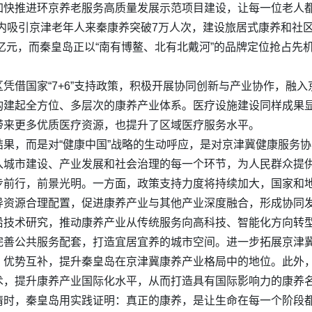
加快推进环京养老服务高质量发展示范项目建设，让每一位老人
内吸引京津老年人来秦康养突破7万人次，建设旅居式康养和社
亿元，而秦皇岛正以“南有博鳌、北有北戴河”的品牌定位抢占先
凭借国家“7+6”支持政策，积极开展协同创新与产业协作，融
构建起全方位、多层次的康养产业体系。医疗设施建设同样成果
带来更多优质医疗资源，也提升了区域医疗服务水平。
果，而是对“健康中国”战略的生动呼应，是对京津冀健康服务
入城市建设、产业发展和社会治理的每一个环节，为人民群众提
步前行，前景光明。一方面，政策支持力度将持续加大，国家和
导资源合理配置，促进康养产业与其他产业深度融合，形成协同
沿技术研究，推动康养产业从传统服务向高科技、智能化方向转
完善公共服务配套，打造宜居宜养的城市空间。进一步拓展京津
、优势互补，提升秦皇岛在京津冀康养产业格局中的地位。此外
术，提升康养产业国际化水平，从而打造具有国际影响力的康养
情时，秦皇岛用实践证明：真正的康养，是让生命在每一个阶段