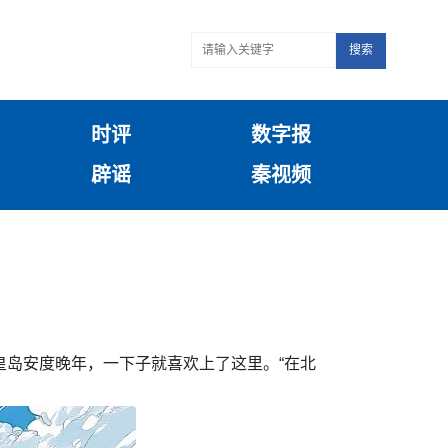
搜索
时评
数字报
辟谣
秦视频
皇岛安度晚年，一下子就喜欢上了这里。“在北