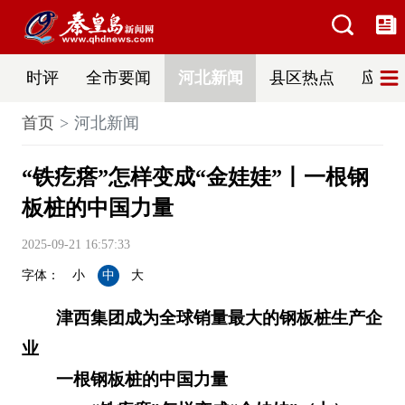
时评
全市要闻
河北新闻
县区热点
应急
首页
河北新闻
“铁疙瘩”怎样变成“金娃娃”丨一根钢
板桩的中国力量
2025-09-21 16:57:33
字体：
小
中
大
津西集团成为全球销量最大的钢板桩生产企
业
一根钢板桩的中国力量