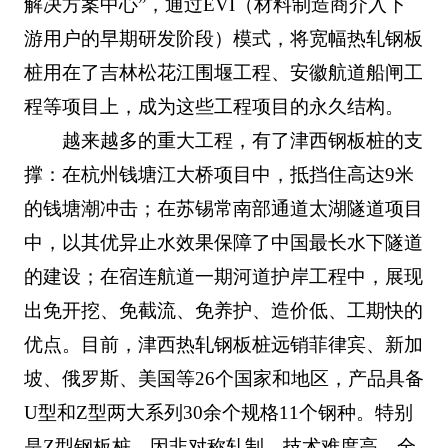
解决方案中心”，通过EVI（材料制造商介入下
游用户的早期研发阶段）模式，将宽幅热轧钢板
桩用在了吉林松花江围堰工程、安徽航道船闸工
程等项目上，成为这些工程项目的永久结构。
越来越多的重大工程，有了津西钢板桩的支
撑：在杭州钱塘江大桥项目中，抵挡住高达9米
的钱塘潮冲击；在苏锡常南部通道太湖隧道项目
中，以其优异止水效果保障了中国最长水下隧道
的建设；在宿连航道一期河道护岸工程中，展现
出免开挖、免截流、免养护、造价低、工期快的
优点。目前，津西热轧钢板桩远销菲律宾、新加
坡、俄罗斯、美国等26个国家和地区，产品具备
U型和Z型两大系列30余个规格11个钢种。特别
是Z型钢板桩，因非对称轧制，技术难度高，全