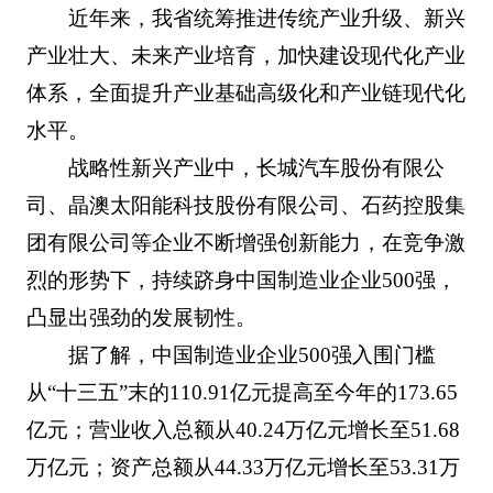
近年来，我省统筹推进传统产业升级、新兴
产业壮大、未来产业培育，加快建设现代化产业
体系，全面提升产业基础高级化和产业链现代化
水平。
战略性新兴产业中，长城汽车股份有限公
司、晶澳太阳能科技股份有限公司、石药控股集
团有限公司等企业不断增强创新能力，在竞争激
烈的形势下，持续跻身中国制造业企业500强，
凸显出强劲的发展韧性。
据了解，中国制造业企业500强入围门槛
从“十三五”末的110.91亿元提高至今年的173.65
亿元；营业收入总额从40.24万亿元增长至51.68
万亿元；资产总额从44.33万亿元增长至53.31万