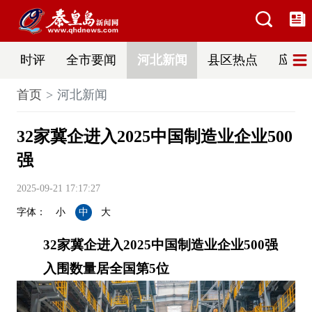
时评
全市要闻
河北新闻
县区热点
应急
首页
河北新闻
32家冀企进入2025中国制造业企业500
强
2025-09-21 17:17:27
字体：
小
中
大
32家冀企进入2025中国制造业企业500强
入围数量居全国第5位