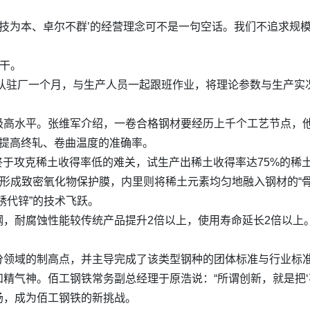
科技为本、卓尔不群’的经营理念可不是一句空话。我们不追求规
苦干。
团队驻厂一个月，与生产人员一起跟班作业，将理论参数与生产实况
极高水平。张维军介绍，一卷合格钢材要经历上千个工艺节点，
证提高终轧、卷曲温度的准确率。
铁终于攻克稀土收得率低的难关，试生产出稀土收得率达75%的稀
面形成致密氧化物保护膜，内里则将稀土元素均匀地融入钢材的“骨
锈代锌”的技术飞跃。
钢，耐腐蚀性能较传统产品提升2倍以上，使用寿命延长2倍以上
分领域的制高点，并主导完成了该类型钢种的团体标准与行业标
气神。佰工钢铁常务副总经理于原浩说：“所谓创新，就是把‘不可能
场，成为佰工钢铁的新挑战。