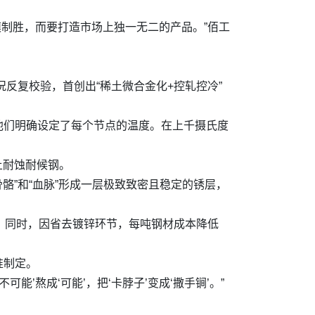
模制胜，而要打造市场上独一无二的产品。”佰工
反复校验，首创出“稀土微合金化+控轧控冷”
他们明确设定了每个节点的温度。在上千摄氏度
土耐蚀耐候钢。
骼”和“血脉”形成一层极致致密且稳定的锈层，
。同时，因省去镀锌环节，每吨钢材成本降低
准制定。
’熬成‘可能’，把‘卡脖子’变成‘撒手锏’。”