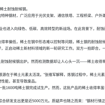
—稀土耐蚀耐候钢。
的特种钢材，广泛应用于光伏支架、通信铁塔、工程桥梁、户外
钢铁行业也进入向绿色、低碳、高效转型的新战场。在此背景下，耐
收得率偏低，稀土在钢中形态难以控制等问题，稀土钢的耐蚀耐
学，正启动稀土新材料领域的新一轮研究工作。双方一拍即合，
吨稀土耐蚀耐候钢出炉。然而检测数据却让人心头一沉——稀土收得
根源在于稀土元素太活泼。”张维军解释，炼钢过程中，稀土元
材性能，甚至导致废品。
新一批1600吨稀土钢完成试生产。然而，这批产品的稀土收得率
综合研发支出更是近5000万元。质疑声也随之而来：“钢材行情