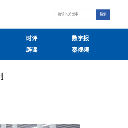
搜索
时评
数字报
辟谣
秦视频
创