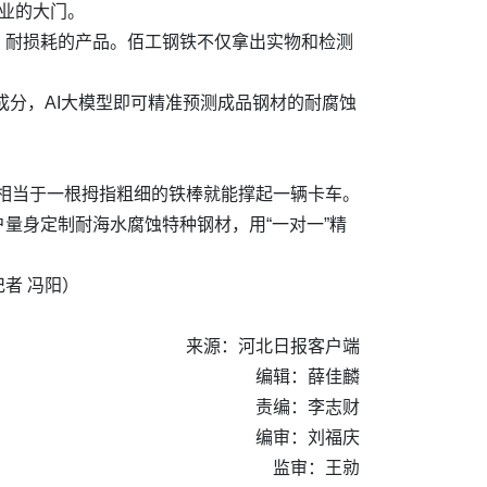
业的大门。
、耐损耗的产品。佰工钢铁不仅拿出实物和检测
成分，AI大模型即可精准预测成品钢材的耐腐蚀
，相当于一根拇指粗细的铁棒就能撑起一辆卡车。
量身定制耐海水腐蚀特种钢材，用“一对一”精
者 冯阳）
来源：河北日报客户端
编辑：薛佳麟
责编：李志财
编审：刘福庆
监审：王勍