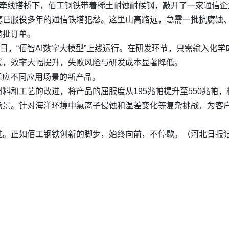
的牵线搭桥下，佰工钢铁带着稀土耐蚀耐候钢，敲开了一家通信企
德已服役多年的通信铁塔犯愁。这里山高路远，急需一批抗腐蚀
首批订单。
日，“佰智AI数字大模型”上线运行。在研发环节，只需输入化学
式，效率大幅提升，失败风险与研发成本显著降低。
适应不同应用场景的新产品。
料和工艺的改进，将产品的屈服度从195兆帕提升至550兆帕
景。针对海洋环境中氯离子侵蚀和温差变化等复杂挑战，为客户
过。正如佰工钢铁创新的脚步，始终向前，不停歇。（河北日报记