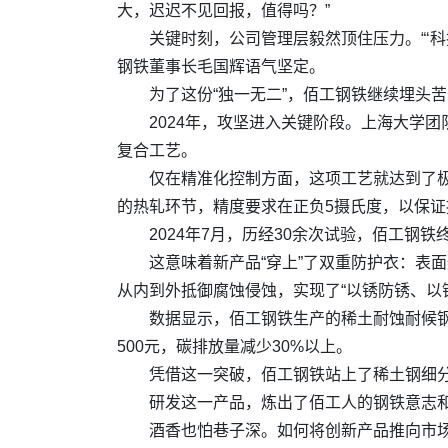
大，迟迟不见回报，值得吗？”
关键时刻，公司管理层毅然顶住压力。“‘
钢铁董事长毛国辉语气坚定。
为了这份“独一无二”，佰工钢铁继续埋头
2024年，攻坚进入关键阶段。上海大学
复合工艺。
仅在精准化控制方面，这项工艺就达到了
的热轧环节，精度要求在正负5摄氏度，以保
2024年7月，历经30余次试验，佰工钢
这意味着新产品“穿上”了双重防护衣：表
从内到外抵御腐蚀侵蚀，实现了“以锈防锈、以
数据显示，佰工钢铁生产的稀土耐蚀耐候
500元，碳排放量减少30%以上。
凭借这一突破，佰工钢铁站上了稀土钢细
研发这一产品，炼出了佰工人的钢铁意志和精
酒香也怕巷子深。如何将创新产品推向市