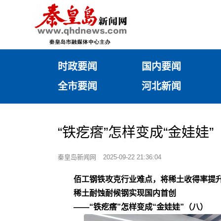
时政要闻
国内要闻
全市要闻
河北新闻
“铁疙瘩”怎样变成“金娃
秦皇岛新闻网
2025-09-22 21:36:04
佰工钢铁攻克行业难点，将稀土收得率提升
稀土耐蚀耐候钢实现国内首创
——“铁疙瘩”怎样变成“金娃娃”（八）