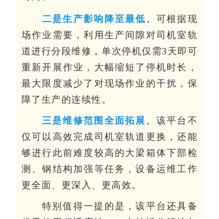
二是生产影响降至最低
。可根据现
场作业需要，利用生产间隙对司机室轨
道进行分段维修，单次停机仅需3天即可
重新开展作业，大幅缩短了停机时长，
最大限度减少了对现场作业的干扰，保
障了生产的连续性。
三是维修范围全面拓展
。该平台不
仅可以高效完成司机室轨道更换，还能
够进行此前难度较高的大梁箱体下部检
测、钢结构加强等任务，设备运维工作
更全面、更深入、更高效。
特别值得一提的是，该平台还具备