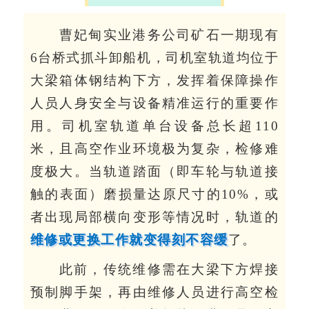
曹妃甸实业港务公司矿石一期现有
6台
桥式抓斗卸船机
，司机室轨道均位于
大梁箱体钢结构下方，发挥着保障操作
人员人身安全与设备精准运行的重要作
用。司机室轨道单台设备总长超110
米，且高空作业环境极为复杂，检修难
度极大。当轨道踏面（即车轮与轨道接
触的表面）磨损量达原尺寸的10%，或
者出现局部横向变形等情况时，轨道的
维修或更换工作就变得刻不容缓
了。
此前，传统维修需在大梁下方焊接
预制脚手架，再由维修人员进行高空检