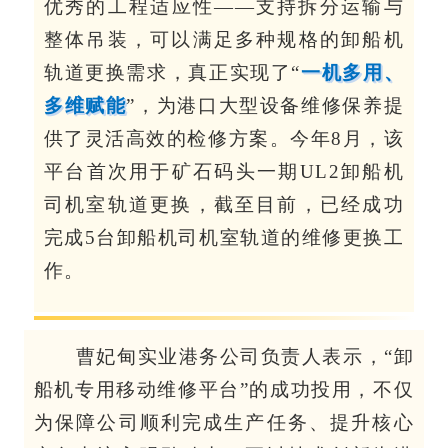
优秀的工程适应性——支持拆分运输与
整体吊装，可以满足多种规格的卸船机
轨道更换需求，真正实现了
“
一机多用、
多维赋能
”
，为港口大型设备维修保养提
供了灵活高效的检修方案。今年8月，该
平台首次用于矿石码头一期UL2卸船机
司机室轨道更换，截至目前，已经成功
完成5台卸船机司机室轨道的维修更换工
作。
曹妃甸实业港务公司负责人表示，“卸
船机专用移动维修平台”的成功投用，不仅
为保障公司顺利完成生产任务、提升核心