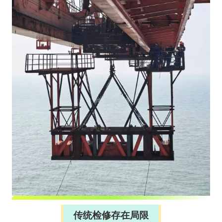
传统检修存在局限