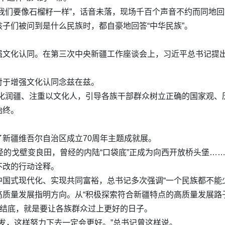
我们要像石榴籽一样”，话音未落，现场千百个声音不约而同地回
子们被问到是什么民族时，都自豪地回答“中华民族”。
文化认同。在第三次中央新疆工作座谈会上，习近平总书记提出“
对于增强文化认同念兹在兹。
化润疆、注重以文化人，引导各族干部群众树立正确的国家观、
始终。
新疆维吾尔自治区成立70周年主题成就展。
经的戈壁变良田，曾经的内陆“口袋底”正成为向西开放桥头堡…
不改的行动诠释。
国式现代化、实现共同富裕，总书记多次强调“一个民族都不能少
质量发展指明方向。从“积极探索符合新疆特点的高质量发展路子
根结底，就是要让各族群众过上更好的日子。
奋发，这样努力下去一定会更好。”总书记曾这样说。