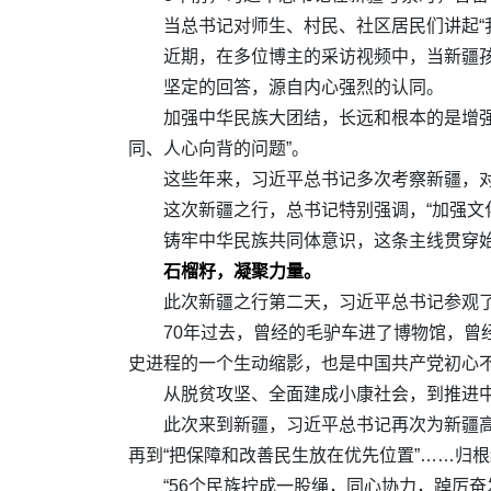
当总书记对师生、村民、社区居民们讲起“
近期，在多位博主的采访视频中，当新疆孩
坚定的回答，源自内心强烈的认同。
加强中华民族大团结，长远和根本的是增强
同、人心向背的问题”。
这些年来，习近平总书记多次考察新疆，
这次新疆之行，总书记特别强调，“加强文
铸牢中华民族共同体意识，这条主线贯穿
石榴籽，凝聚力量。
此次新疆之行第二天，习近平总书记参观了
70年过去，曾经的毛驴车进了博物馆，曾
史进程的一个生动缩影，也是中国共产党初心
从脱贫攻坚、全面建成小康社会，到推进中
此次来到新疆，习近平总书记再次为新疆高
再到“把保障和改善民生放在优先位置”……归
“56个民族拧成一股绳，同心协力，踔厉