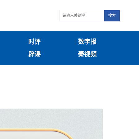
搜索
时评
数字报
辟谣
秦视频