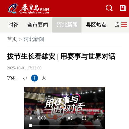
时评
全市要闻
河北新闻
县区热点
应急
首页
河北新闻
拔节生长看雄安 | 用赛事与世界对话
2025-10-01 17:22:00
字体：
小
中
大