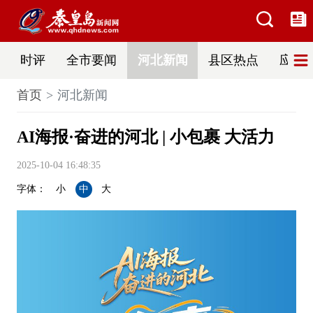
时评
全市要闻
河北新闻
县区热点
应急
首页
河北新闻
AI海报·奋进的河北 | 小包裹 大活力
2025-10-04 16:48:35
字体：
小
中
大