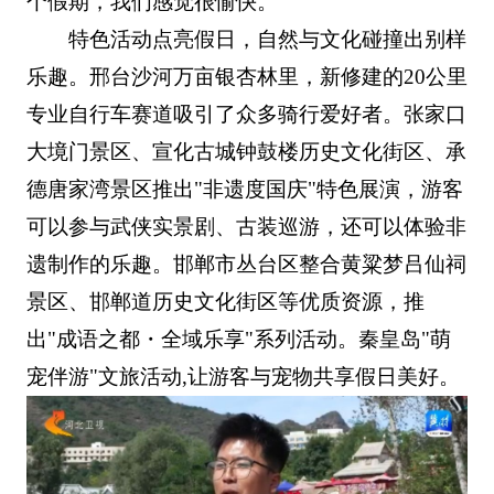
个假期，我们感觉很愉快。
特色活动点亮假日，自然与文化碰撞出别样
乐趣。邢台沙河万亩银杏林里，新修建的20公里
专业自行车赛道吸引了众多骑行爱好者。张家口
大境门景区、宣化古城钟鼓楼历史文化街区、承
德唐家湾景区推出"非遗度国庆"特色展演，游客
可以参与武侠实景剧、古装巡游，还可以体验非
遗制作的乐趣。邯郸市丛台区整合黄粱梦吕仙祠
景区、邯郸道历史文化街区等优质资源，推
出"成语之都・全域乐享"系列活动。秦皇岛"萌
宠伴游"文旅活动,让游客与宠物共享假日美好。