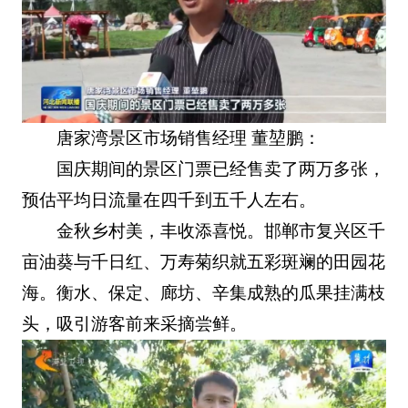
唐家湾景区市场销售经理 董堃鹏：
国庆期间的景区门票已经售卖了两万多张，
预估平均日流量在四千到五千人左右。
金秋乡村美，丰收添喜悦。邯郸市复兴区千
亩油葵与千日红、万寿菊织就五彩斑斓的田园花
海。衡水、保定、廊坊、辛集成熟的瓜果挂满枝
头，吸引游客前来采摘尝鲜。