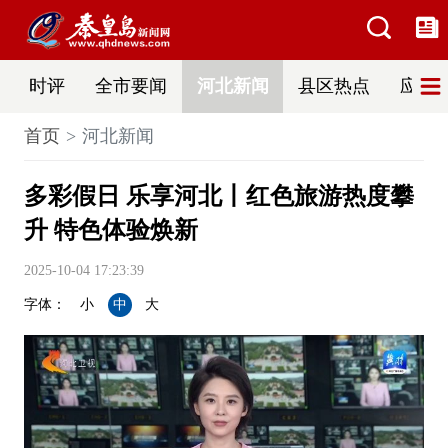
时评
全市要闻
河北新闻
县区热点
应急
首页
河北新闻
多彩假日 乐享河北丨红色旅游热度攀
升 特色体验焕新
2025-10-04 17:23:39
字体：
小
中
大