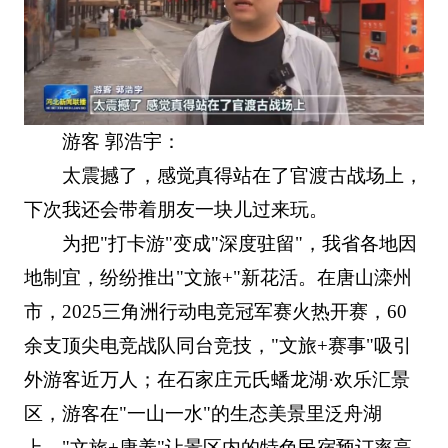
游客 郭浩宇：
太震撼了，感觉真得站在了官渡古战场上，
下次我还会带着朋友一块儿过来玩。
为把"打卡游"变成"深度驻留"，我省各地因
地制宜，纷纷推出"文旅+"新花活。在唐山滦州
市，2025三角洲行动电竞冠军赛火热开赛，60
余支顶尖电竞战队同台竞技，"文旅+赛事"吸引
外游客近万人；在石家庄元氏蟠龙湖·欢乐汇景
区，游客在"一山一水"的生态美景里泛舟湖
上，"文旅+康养"让景区内的特色民宿预订率高