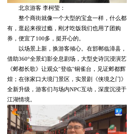
北京游客 李柯莹：
整个商街就像一个大型的宝盒一样，什么都
有，逛起来很过瘾，刚才吃饭我们也用了团购
券，便宜了100多，挺开心的。
以场景上新，换游客倾心。在邯郸临漳县，
借助360°全景幻影全息剧场，大型史诗沉浸演艺
《邺都长歌》让观众"登临"铜雀台，见证邺都辉
煌；在张家口大境门景区，实景剧《侠境之门》
全新升级，游客们与场内NPC互动，深度沉浸于
江湖情境。