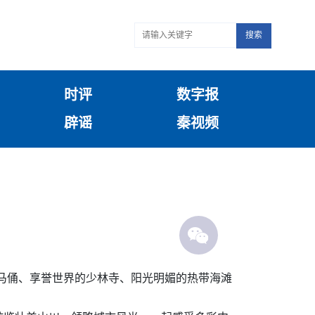
搜索
时评
数字报
辟谣
秦视频
马俑、享誉世界的少林寺、阳光明媚的热带海滩