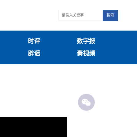
搜索
时评
数字报
辟谣
秦视频