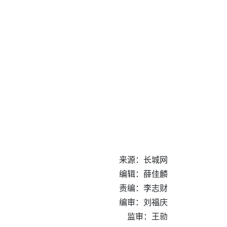
来源：长城网
编辑：薛佳麟
责编：李志财
编审：刘福庆
监审：王勍