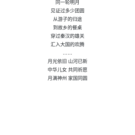
同一轮明月
见证过多少团圆
从游子的归途
到故乡的餐桌
穿过秦汉的雄关
汇入大国的欢腾
……
月光依旧 山河已新
中华儿女 共同祈愿
月满神州 家国同圆