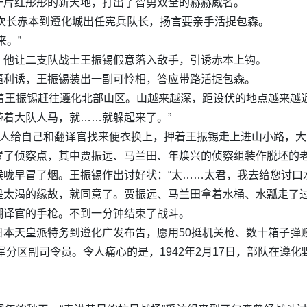
一片红彤彤的新天地，打出了智勇双全的赫赫威名。
谋次长赤本到遵化城出任宪兵队长，扬言要亲手活捉包森。
来。”
。他让二支队战士王振锡假意落入敌手，引诱赤本上钩。
逼利诱，王振锡装出一副可怜相，答应带路活捉包森。
着王振锡赶往遵化北部山区。山越来越深，距设伏的地点越来越
着大队人马，就……就躲起来了。”
让人给自己和翻译官找来便衣换上，押着王振锡走上进山小路，
置了侦察点，其中贾振远、马兰田、年焕兴的侦察组装作脱坯的
咙早冒了烟。王振锡作出讨好状：“太……太君，我去给您讨口
是太渴的缘故，就同意了。贾振远、马兰田拿着水桶、水瓢走了
翻译官的手枪。不到一分钟结束了战斗。
日本天皇派特务到遵化广发布告，愿用50挺机关枪、数十箱子弹
军分区副司令员。令人痛心的是，1942年2月17日，部队在遵