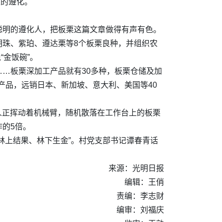
过的遵化。
聪明的遵化人，把板栗这篇文章做得有声有色。
明珠、紫珀、遵达栗等8个板栗良种，并组织农
“金饭碗”。
…板栗深加工产品就有30多种，板栗仓储及加
产品，远销日本、新加坡、意大利、美国等40
人正挥动着机械臂，随机散落在工作台上的板栗
的5倍。
林上结果、林下生金”。村党支部书记谭春青话
来源：光明日报
编辑：王俏
责编：李志财
编审：刘福庆