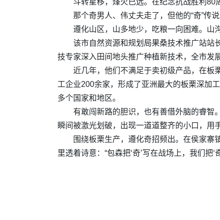
斗转星移，烽火已远。在纪念抗战胜利80
那个奇男人、伟丈夫走了，但他的“奇”传
遵化山区，山多地少，吃粮一向困难。山
该市自然资源和规划局果桑技术推广站站
技专家深入田间地头推广种植新技术，全市发展板栗
近几年，他们不满足于卖初级产品，在板
工企业200余家，形成了亚洲最大的板栗深加
多个国家和地区。
有敢闯新路的胆识，也有善借外脑的睿智
瞬间被激光划破，出现一道道整齐的小口，用
围绕板栗生产，遵化奇招频出。在侯家寨镇
里透着诗意：“包森把‘奇’写在战场上，我们把‘