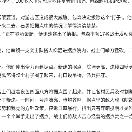
腹泻，100多人争先恐后地往复奔向厕所。包森趁机发起进攻，
喉要道，对游击区造成很大威胁。包森决定拔除这个“钉子”。
一来二去，石勇把据点中的情况了解得清清楚楚。
的鬼子正在酗酒聚赌，便迅速递出了情报。包森率领17名战士发动
深夜，他率领一支突击队搭人梯翻进据点院内，战士们举刀猛砍，1
坏。他们使出全力再建据点。新建的据点，院墙更高，炮楼四壁
用篱笆将整个村子圈了起来，村口设吊桥，派兵把守。
战士们趁着夜色四面八方将据点围了起来，并让各村民兵及时割
起了鞭炮。一时间，号声嘹亮，枪炮齐鸣，据点里的敌人魂飞魄
形势和我党的方针政策，控诉日寇暴行，指出只有弃暗投明才是
，一个个举手走出了据点。战士们将敌人苦心经营的据点焚之一