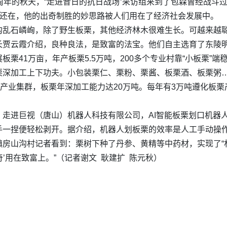
周年的秋天，“走进昔日的抗日战场”采访组来到了包森曾经战斗
说还在，他的出奇制胜的妙思路被人们用在了经济社会发展中。
沟乱石嶙峋，除了野生板栗，其他经济林木很难生长。可越来越
长贾云霞介绍，良种良法，是致富的法宝。他们自主选育了东陵
41万亩，年产板栗5.5万吨，200多个专业村靠“小板栗”端稳
栗深加工上下功夫。小包装栗仁、栗粉、栗酱、板栗酒、板栗粥…
工产业集群，板栗年深加工能力达20万吨。每年有3万吨遵化板栗
。走进巨视（唐山）机器人科技有限公司，AI智能板栗划口机器
手一捏便轻松剥开。据介绍，机器人划板栗的效率是人工手动操作
房山沟村记者看到：栗树下种了丹参、黄精等中药材，实现了“
奇’用在致富上。”（记者谢文 耿建扩 陈元秋）