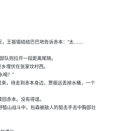
近，王振锡结结巴巴地告诉赤本：“太……
大部队则拉开一段距离尾随。
老乡埋伏在张家坟村西。
水喝？”
过来，待走到赤本身边，贾振远丢掉水桶，一个
赎回赤本。没有得逞。
化野瓠山战斗中，包森被敌人的狙击手击中胸部壮