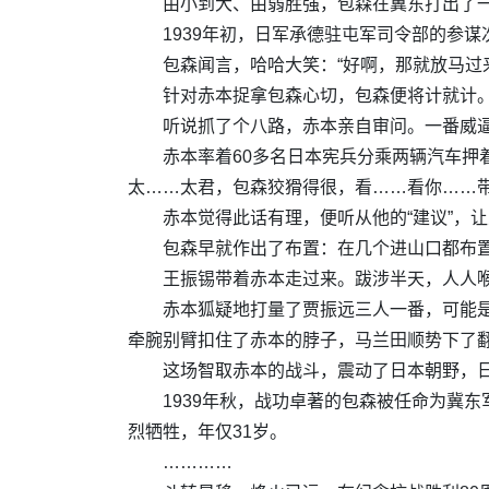
由小到大、由弱胜强，包森在冀东打出了
1939年初，日军承德驻屯军司令部的参
包森闻言，哈哈大笑：“好啊，那就放马过
针对赤本捉拿包森心切，包森便将计就计
听说抓了个八路，赤本亲自审问。一番威
赤本率着60多名日本宪兵分乘两辆汽车押
太……太君，包森狡猾得很，看……看你……带
赤本觉得此话有理，便听从他的“建议”，
包森早就作出了布置：在几个进山口都布
王振锡带着赤本走过来。跋涉半天，人人喉
赤本狐疑地打量了贾振远三人一番，可能
牵腕别臂扣住了赤本的脖子，马兰田顺势下了
这场智取赤本的战斗，震动了日本朝野，
1939年秋，战功卓著的包森被任命为冀东
烈牺牲，年仅31岁。
…………