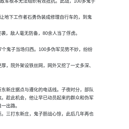
敌军根本无法组织有效抵抗。此战，100多鬼子
他让地下工作者石勇伪装成修理自行车的，到鬼
突袭，敌人毫无防备，80余人当了俘虏。
7个鬼子当场归西。100多伪军见势不妙，纷纷
更厚，院外架设铁丝网，网外又挖了一丈多深、
断东新庄据点与遵化的电话线。子夜时分，部队
散。趁此机会，他让早已动员起来的群众和伪军
唯一出路。
炬。三打东新庄，鬼子胆战心惊，此后几年再也