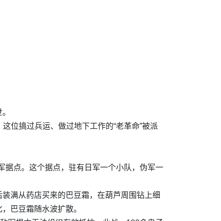
世。
，这位搞过兵运、做过地下工作的“老革命”被派
伪军据点。这个据点，驻有日军一个小队，伪军一
后装满从药店买来的巴豆霜，在葫芦周围钻上细
化，巴豆霜随水波扩散。