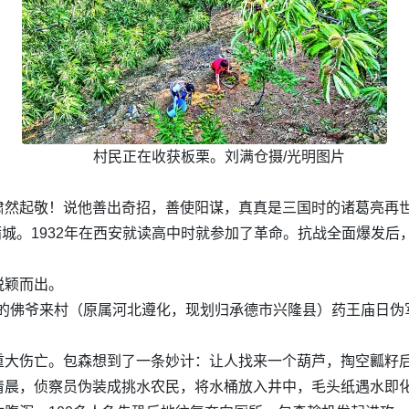
村民正在收获板栗。刘满仓摄/光明图片
场】
肃然起敬！说他善出奇招，善使阳谋，真真是三国时的诸葛亮再
蒲城。1932年在西安就读高中时就参加了革命。抗战全面爆发后
脱颖而出。
在建的佛爷来村（原属河北遵化，现划归承德市兴隆县）药王庙日
重大伤亡。包森想到了一条妙计：让人找来一个葫芦，掏空瓤籽
清晨，侦察员伪装成挑水农民，将水桶放入井中，毛头纸遇水即