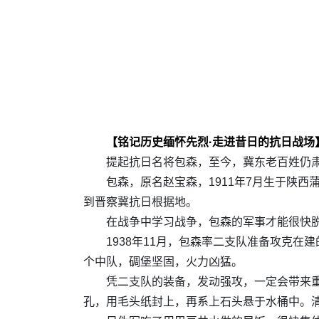
【铭记历史缅怀先烈·走进昔日的抗日战
提起抗日名将包森，至今，冀东老百姓仍
包森，原名赵宝森，1911年7月生于陕西
到晋察冀抗日根据地。
在战争中学习战争，包森的军事才能很快
1938年11月，包森率二支队准备攻克
个中队，碉堡坚固，火力凶猛。
凭二支队的装备，发动强攻，一定会带来
孔，用毛头纸封上，再系上石头悬于水桶中。