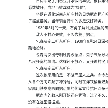
日伪军吃了用巴豆井水做的早饭，很快集体
悉数被歼。当地百姓戏称为“屎仗”。
坐落在遵化城南东新庄村的日伪据点扼守咽
子据点摆摊。当年骑自行车的多是汉奸特务。
1939年3月的一天，石勇了解到据点里
敌人不甘心失败，不久恢复了据点。
包森决定二打东新庄。1939年9月24日
跪地投降。
包森两次出奇制胜捣毁据点，鬼子气急败
八尺多宽的壕沟。这样还不放心，又强迫村民
包森决定三打东新庄。
这次他采用的是：不战而屈人之兵。命令
从各个方向吹起了冲锋号，同时在洋铁桶里燃
家属用铁皮喇叭向据点里的伪军宣传抗日斗争
据点内的敌人刚开始还在犹豫，过了不久
没有在这里设据点。