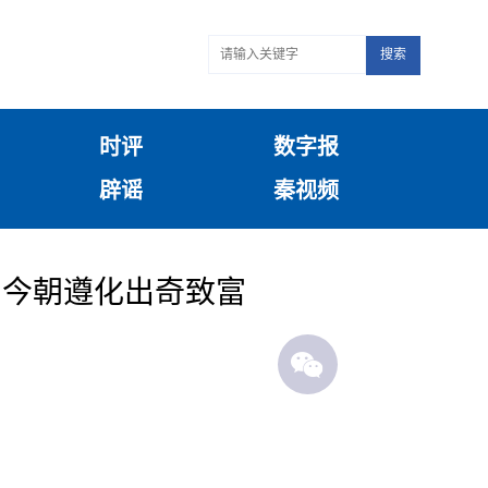
搜索
时评
数字报
辟谣
秦视频
 今朝遵化出奇致富