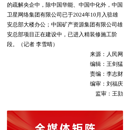
的疏解央企中，除中国华能、中国中化外，中国
卫星网络集团有限公司已于2024年10月入驻雄
安总部大楼办公；中国矿产资源集团有限公司雄
安总部项目正在建设中，已进入精装修施工阶
段。
（
记者 李雪晴）
来源：人民网
编辑：王剑猛
责编：李志财
编审：刘福庆
监审：王勍