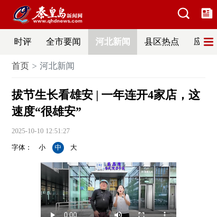
时评
全市要闻
河北新闻
县区热点
应急
首页
河北新闻
拔节生长看雄安 | 一年连开4家店，这
速度“很雄安”
2025-10-10 12:51:27
字体：
小
中
大