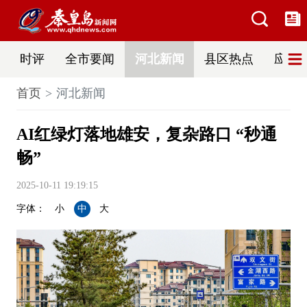
时评
全市要闻
河北新闻
县区热点
应急
首页
河北新闻
AI红绿灯落地雄安，复杂路口 “秒通
畅”
2025-10-11 19:19:15
字体：
小
中
大