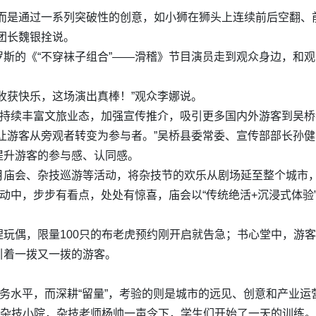
，而是通过一系列突破性的创意，如小狮在狮头上连续前后空翻、
团长魏银拴说。
斯的《“不穿袜子组合”——滑稽》节目演员走到观众身边，和
收获快乐，这场演出真棒！”观众李娜说。
，持续丰富文旅业态，加强宣传推介，吸引更多国内外游客到吴
让游客从旁观者转变为参与者。”吴桥县委常委、宣传部部长孙
提升游客的参与感、认同感。
庙会、杂技巡游等活动，将杂技节的欢乐从剧场延至整个城市，
活动中，步步有看点，处处有惊喜，庙会以“传统绝活+沉浸式体
玩偶，限量100只的布老虎预约刚开启就告急；书心堂中，游
引着一拨又一拨的游客。
服务水平，而深耕“留量”，考验的则是城市的远见、创意和产业运
班杂技小院，杂技老师杨帅一声令下，学生们开始了一天的训练