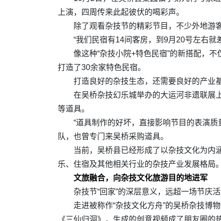
上演，四周传来此起彼伏的喝彩声。
除了观看杂技节的精彩节目，不少外地游
“我们民宿有14间客房，到9月20号左右
像这种“杂技小院+特色民宿”的新搭配，
打造了30余家特色民宿。
打造良好的杂技生态，还需要良好的产业
在吴桥杂技幻乐城举办的大运河非遗联展
等道具。
“道具制作的好坏，直接影响节目的表演质
队，也曾专门来吴桥采购道具。
当前，吴桥县已经形成了以杂技文化为内
乐、住宿及其他相关行业的杂技产业发展格局。
文旅融合，向杂技文化旅游目的地进军
杂技节“回家”的深层意义，远超一场节庆
走进被称作“杂技文化方舟”的吴桥杂技博物
《三仙归洞》，生成的创意视频成了朋友圈的