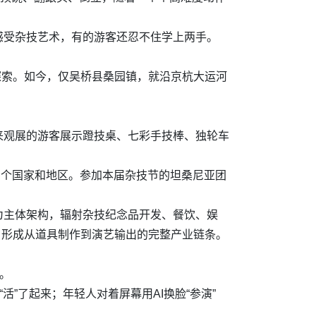
感受杂技艺术，有的游客还忍不住学上两手。
新探索。如今，仅吴桥县桑园镇，就沿京杭大运河
来观展的游客展示蹬技桌、七彩手技棒、独轮车
多个国家和地区。参加本届杂技节的坦桑尼亚团
为主体架构，辐射杂技纪念品开发、餐饮、娱
圈，形成从道具制作到演艺输出的完整产业链条。
。
活”了起来；年轻人对着屏幕用AI换脸“参演”