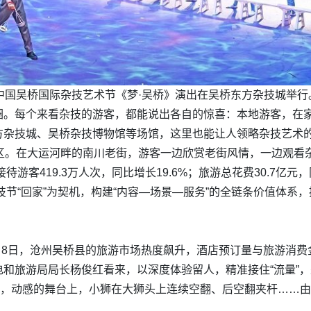
届中国吴桥国际杂技艺术节《梦·吴桥》演出在吴桥东方杂技城举行。
圈。每个来看杂技的游客，都能说出各自的惊喜：本地游客，在
方杂技城、吴桥杂技博物馆等场馆，这里也能让人领略杂技艺术
市区。在大运河畔的南川老街，游客一边欣赏老街风情，一边观看
游客419.3万人次，同比增长19.6%；旅游总花费30.7亿元，
杂技节“回家”为契机，构建“内容—场景—服务”的全链条价值体
0月8日，沧州吴桥县的旅游市场热度飙升，酒店预订量与旅游消
和旅游局局长杨俊红看来，以深度体验留人，精准接住“流量”，
姿，动感的舞台上，小狮在大狮头上连续空翻、后空翻夹杆……