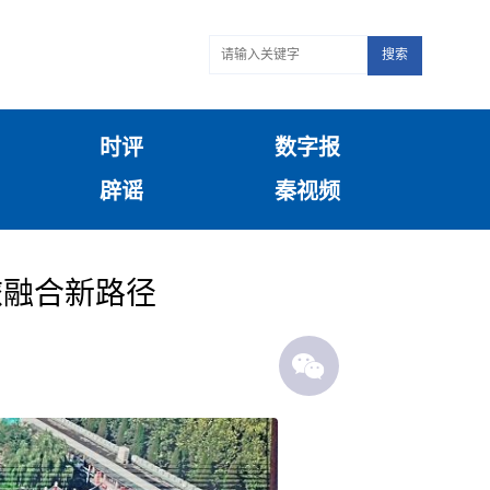
搜索
时评
数字报
辟谣
秦视频
旅融合新路径