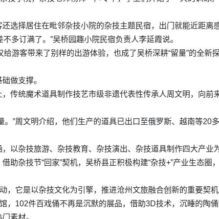
客还选择居住在毗邻杂技小院的杂技主题民宿，出门就能近距离
就差不多订满了。”吴桥园趣小院民宿负责人李延霞说。
不仅给游客带来了别样的出游体验，也成了吴桥深耕“留量”的全
基础做支撑。
上，传统魔术道具制作技艺市级非遗代表性传承人周文明，向前
量。”周文明介绍，他们生产的道具已出口至俄罗斯、越南等20
涵，以杂技旅游、杂技教育、杂技演出、杂技道具制作四大产业
借助杂技节“回家”契机，吴桥县正积极构建“杂技+”产业生态
活动，它是以杂技文化为引擎，推进沧州文旅融合创新的重要契机
馆，102件百戏俑不再是沉默的展品，借助3D技术，沉睡的陶俑“
热门素材。