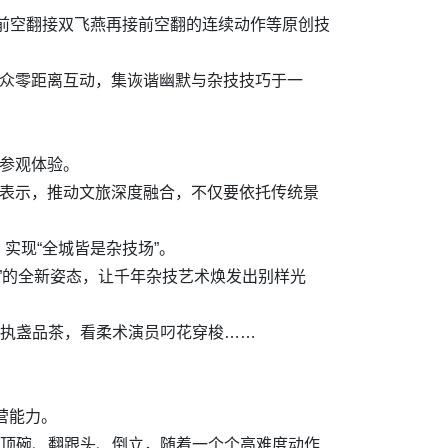
前空翻接双飞燕再接前空翻的连续动作等原创技
观众零距离互动，集诙谐幽默与杂技技巧于一
桥参观体验。
健表示，推动文旅深度融合，不仅要依托传统景
实现“全城皆是杂技场”。
验”的全新姿态，让千年杂技艺术焕发出别样光
客执盏品茶，看柔术演员叼花穿梭……
营能力。
。顶碗、翻跟头、倒立，随着一个个高难度动作