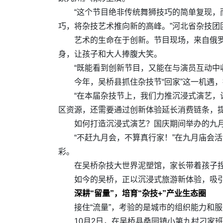
“这个节目绝非传统舞狮技巧的简单复现
巧，将杂技艺术推向新的高峰。”河北省杂技团
艺术的生命在于创新。节目现场，来自俄罗
身，让孩子和大人捧腹大笑。
“既能看到创新节目，又能在与演员互动中
今年，吴桥县抓住杂技节“回家”这一机遇
“在本届杂技节上，我们力推沉浸式演艺，
区资源，还需要通过创新体验延长消费链条，
如何打造沉浸式演艺？国庆期间举办的九月
“不赶九月会，不算真行家！”在九月庙会
彩。
在吴桥杂技大世界泥塑馆，家长带着孩子捏
如今的吴桥，正以沉浸式旅游新体验，吸
深耕“留量”，培育“杂技+”产业生态圈
接住“流量”，考验的是城市的组织能力和
10月2日，在吴桥县桑园镇小第九村刁家