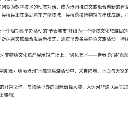
陈列变为数字技术的动态对话，成为沧州推进文旅融合创新的有
，吴桥县正在谋划将东方杂技城、吴桥杂技博物馆等串珠成链，
一个周期性举办活动的“节会城市”升级为一个杂技文化旅游目
不断探索文旅融合发展新模式，通过举办各类特色文旅活动，持
运河非物质文化遗产展示馆广场上，“遇见艺术——青春‘杂’荟”
穿城阅河·啸瞰沧州”水陆空巡游活动中，来自陆地、水面与天空
。
季的开篇之作，与陆续举办的国际街舞大赛、大运河非遗联展等2
 王雅楠）