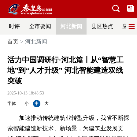
时评
全市要闻
河北新闻
县区热点
应急
首页
河北新闻
活力中国调研行·河北篇丨从“智慧工
地”到“人才升级” 河北智能建造双线
突破
2025-10-13 18:48:53
字体：
小
中
大
加速推动传统建筑业转型升级，我省不断探
索智能建造新技术、新场景，为建筑业发展贡