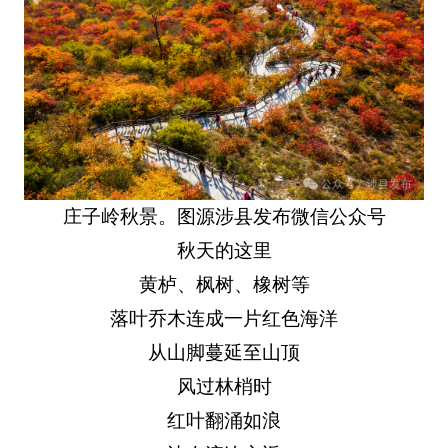
庄子岭秋景。图源涉县发布微信公众号
秋天的这里
黄栌、枫树、橡树等
落叶乔木连成一片红色海洋
从山脚蔓延至山顶
风过林梢时
红叶翻涌如浪