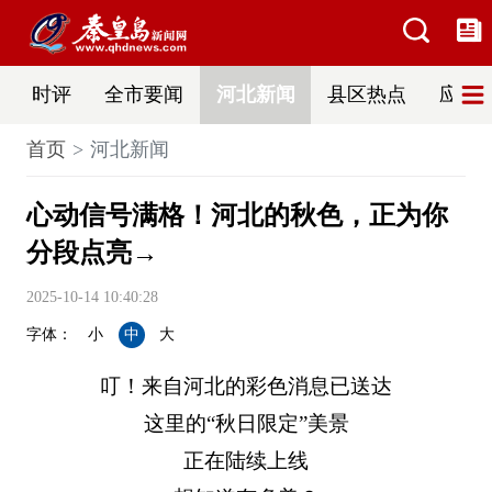
时评
全市要闻
河北新闻
县区热点
应急
首页
河北新闻
心动信号满格！河北的秋色，正为你
分段点亮→
2025-10-14 10:40:28
字体：
小
中
大
叮！来自河北的彩色消息已送达
这里的“秋日限定”美景
正在陆续上线