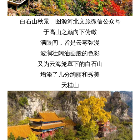
白石山秋景。图源河北文旅微信公众号
于高山之巅向下俯瞰
满眼间，皆是云雾弥漫
波澜壮阔油画般的色彩
又为云海笼罩下的白石山
增添了几分绚丽和秀美
天桂山