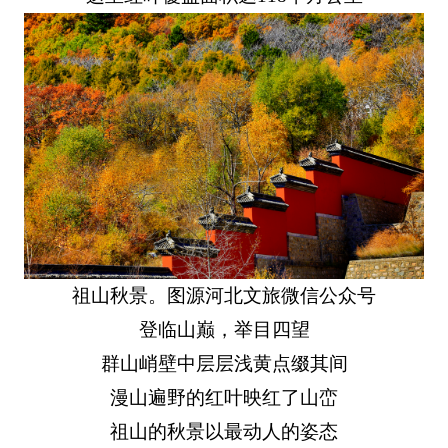
祖山秋景。图源河北文旅微信公众号
登临山巅，举目四望
群山峭壁中层层浅黄点缀其间
漫山遍野的红叶映红了山峦
祖山的秋景以最动人的姿态