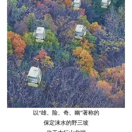
以“雄、险、奇、幽”著称的
保定涞水的野三坡