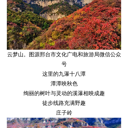
云梦山。图源邢台市文化广电和旅游局微信公众
号
这里的九瀑十八潭
潭潭映秋色
绚丽的树叶与灵动的溪瀑相映成趣
徒步线路充满野趣
庄子岭