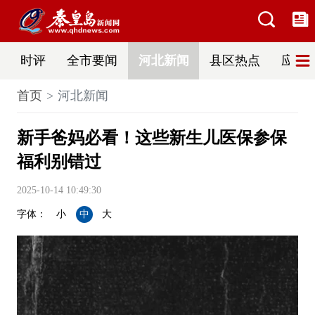
时评
全市要闻
河北新闻
县区热点
应急
首页
河北新闻
新手爸妈必看！这些新生儿医保参保
福利别错过
2025-10-14 10:49:30
字体：
小
中
大