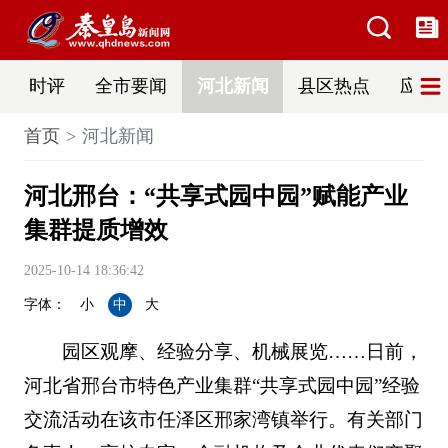
时评
全市要闻
河北新闻
县区热点
应急
首页
河北新闻
河北邢台：“共享式园中园”赋能产业
集群提质增效
2025-10-14 18:36:42
字体：
小
中
大
园区观摩、经验分享、机械展览……日前，
河北省邢台市特色产业集群“共享式园中园”经验
交流活动在该市任泽区邢家湾镇举行。有关部门