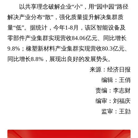
以共享理念破解企业“小”，用“园中园”路径
解决产业分布“散”，强化质量提升解决集群质
量“低”。据统计，今年1-8月，该区智能设备及
零部件产业集群实现营收84.06亿元、同比增长
9.8%；橡塑新材料产业集群实现营收80.3亿元、
同比增长8.8%，展现出良好的发展势头。
来源：经济日报
编辑：王俏
责编：李志财
编审：刘福庆
监审：王勍