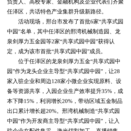
负责人、高校专家、金融机构及企业代表们齐聚
任泽区，共话特色产业集群升级新路径。
活动现场，邢台市发布了首批6家“共享式园
中园”名单，其中任泽区的邢湾机械制造园、龙
泉剑厚力五金园等2家“共享式园中园”获得认
定，成为该市首批“共享式园中园”成员。
位于任泽区的龙泉剑厚力五金“共享式园中
园”作为龙头企业主导型“共享式园中园”，让28
家入驻企业和周边128家小微企业实现原料、设
备等资源共享，入园企业生产效率提升35%，成
本下降15%，利润增长20%，带动区域五金制品
出口累计增长超20%。邢湾机械制造“共享式园
中园”作为开发商主导型“共享式园中园”，让入
驻企业在配件集采、激光切割加工、直播销售、